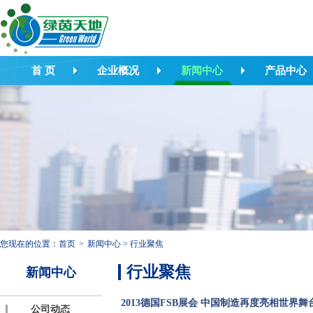
首 页
企业概况
新闻中心
产品中心
您现在的位置：
首页
>
新闻中心
>
行业聚焦
行业聚焦
新闻中心
2013德国FSB展会 中国制造再度亮相世界舞
公司动态