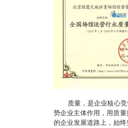
质量，是企业核心竞争
势企业主体作用，用质量
的企业发展道路上，始终